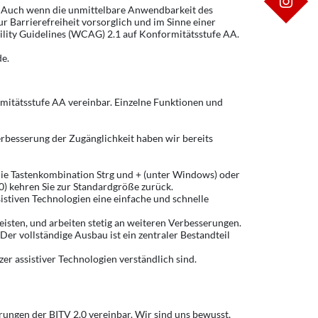
IN
 Auch wenn die unmittelbare Anwendbarkeit des
r Barrierefreiheit vorsorglich und im Sinne einer
ility Guidelines (WCAG) 2.1 auf Konformitätsstufe AA.
de.
mitätsstufe AA vereinbar. Einzelne Funktionen und
erbesserung der Zugänglichkeit haben wir bereits
die Tastenkombination Strg und + (unter Windows) oder
0) kehren Sie zur Standardgröße zurück.
istiven Technologien eine einfache und schnelle
eisten, und arbeiten stetig an weiteren Verbesserungen.
er vollständige Ausbau ist ein zentraler Bestandteil
zer assistiver Technologien verständlich sind.
ungen der BITV 2.0 vereinbar. Wir sind uns bewusst,