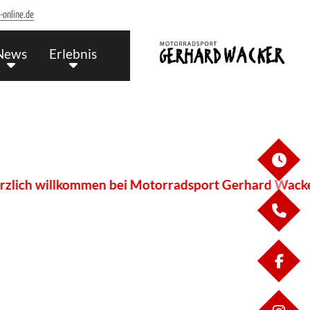
online.de
News
Erlebnis
ÖF
ich willkommen bei Motorradsport Gerhard Wacker - 
KO
FA