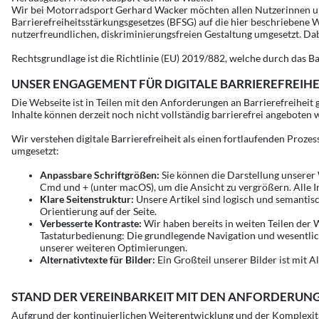
Wir bei Motorradsport Gerhard Wacker möchten allen Nutzerinnen u
Barrierefreiheitsstärkungsgesetzes (BFSG) auf die hier beschriebene 
nutzerfreundlichen, diskriminierungsfreien Gestaltung umgesetzt. Da
Rechtsgrundlage ist die Richtlinie (EU) 2019/882, welche durch das B
UNSER ENGAGEMENT FÜR DIGITALE BARRIEREFREIHE
Die Webseite ist in Teilen mit den Anforderungen an Barrierefreihei
Inhalte können derzeit noch nicht vollständig barrierefrei angeboten 
Wir verstehen digitale Barrierefreiheit als einen fortlaufenden Pro
umgesetzt:
Anpassbare Schriftgrößen:
Sie können die Darstellung unserer
Cmd und + (unter macOS), um die Ansicht zu vergrößern. Alle In
Klare Seitenstruktur:
Unsere Artikel sind logisch und semantis
Orientierung auf der Seite.
Verbesserte Kontraste:
Wir haben bereits in weiten Teilen der 
Tastaturbedienung: Die grundlegende Navigation und wesentliche
unserer weiteren Optimierungen.
Alternativtexte für Bilder:
Ein Großteil unserer Bilder ist mit 
STAND DER VEREINBARKEIT MIT DEN ANFORDERUN
Aufgrund der kontinuierlichen Weiterentwicklung und der Komplexität