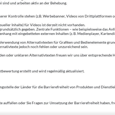
ei sind und arbeiten aktiv an der Behebung.
unserer Kontrolle stehen (z.B. Werbebanner, Videos von Drittplattformen o
ueller Inhalte) für Videos ist derzeit nicht vorhanden.
 grundsätzlich gegeben. Zentrale Funktionen – wie beispielsweise das An
nhang mit eingebetteten externen Inhalten (z. B. Medienplayer, Kartendi
 Verwendung von Alternativtexten für Grafiken und Bedienelemente grundsä
ernativtexte jedoch noch fehlen oder unzureichend sein.
enden oder unklaren Alternativtexten freuen wir uns über entsprechende 
tbewertung erstellt und wird regelmäßig aktualisiert.
stelle der Länder für die Barrierefreiheit von Produkten und Dienstle
e auffallen oder Sie Fragen zur Umsetzung der Barrierefreiheit haben, fr