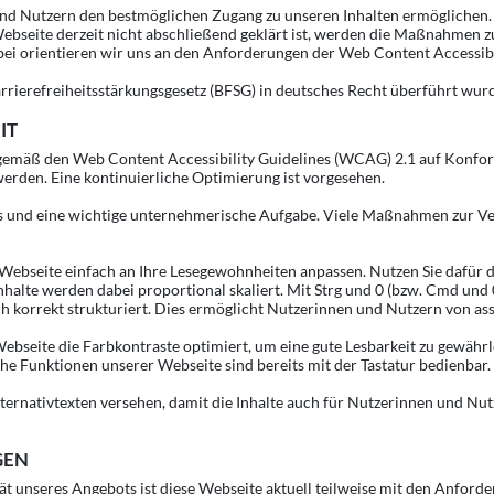
nd Nutzern den bestmöglichen Zugang zu unseren Inhalten ermöglichen.
Webseite derzeit nicht abschließend geklärt ist, werden die Maßnahmen zu
bei orientieren wir uns an den Anforderungen der Web Content Accessib
arrierefreiheitsstärkungsgesetz (BFSG) in deutsches Recht überführt wur
IT
t gemäß den Web Content Accessibility Guidelines (WCAG) 2.1 auf Konfor
werden. Eine kontinuierliche Optimierung ist vorgesehen.
zess und eine wichtige unternehmerische Aufgabe. Viele Maßnahmen zur V
 Webseite einfach an Ihre Lesegewohnheiten anpassen. Nutzen Sie dafür 
halte werden dabei proportional skaliert. Mit Strg und 0 (bzw. Cmd und 
ch korrekt strukturiert. Dies ermöglicht Nutzerinnen und Nutzern von ass
Webseite die Farbkontraste optimiert, um eine gute Lesbarkeit zu gewährl
 Funktionen unserer Webseite sind bereits mit der Tastatur bedienbar. D
Alternativtexten versehen, damit die Inhalte auch für Nutzerinnen und Nut
GEN
 unseres Angebots ist diese Webseite aktuell teilweise mit den Anforder