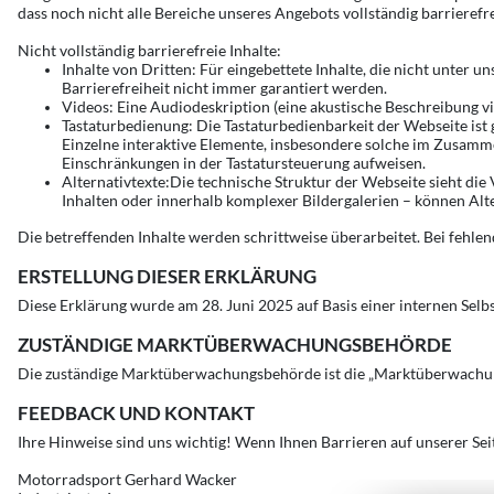
dass noch nicht alle Bereiche unseres Angebots vollständig barrierefr
Nicht vollständig barrierefreie Inhalte:
Inhalte von Dritten: Für eingebettete Inhalte, die nicht unter 
Barrierefreiheit nicht immer garantiert werden.
Videos: Eine Audiodeskription (eine akustische Beschreibung vis
Tastaturbedienung: Die Tastaturbedienbarkeit der Webseite ist
Einzelne interaktive Elemente, insbesondere solche im Zusamme
Einschränkungen in der Tastatursteuerung aufweisen.
Alternativtexte:Die technische Struktur der Webseite sieht die
Inhalten oder innerhalb komplexer Bildergalerien – können Alt
Die betreffenden Inhalte werden schrittweise überarbeitet. Bei fehl
ERSTELLUNG DIESER ERKLÄRUNG
Diese Erklärung wurde am 28. Juni 2025 auf Basis einer internen Selbs
ZUSTÄNDIGE MARKTÜBERWACHUNGSBEHÖRDE
Die zuständige Marktüberwachungsbehörde ist die „Marktüberwachungs
FEEDBACK UND KONTAKT
Ihre Hinweise sind uns wichtig! Wenn Ihnen Barrieren auf unserer Seit
Motorradsport Gerhard Wacker